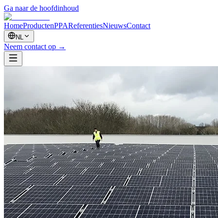
Ga naar de hoofdinhoud
Home
Producten
PPA
Referenties
Nieuws
Contact
NL
Neem contact op
→