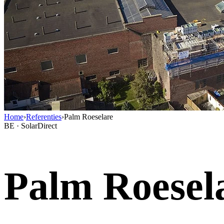
Home
›
Referenties
›
Palm Roeselare
BE · SolarDirect
Palm Roesel