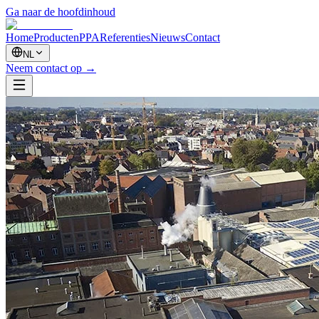
Ga naar de hoofdinhoud
Home
Producten
PPA
Referenties
Nieuws
Contact
NL
Neem contact op
→