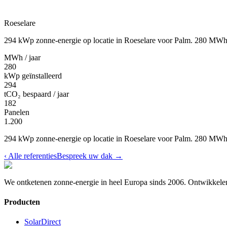
Roeselare
294 kWp zonne-energie op locatie in Roeselare voor Palm. 280 MWh/
MWh / jaar
280
kWp geïnstalleerd
294
tCO₂ bespaard / jaar
182
Panelen
1.200
294 kWp zonne-energie op locatie in Roeselare voor Palm. 280 MWh/
‹
Alle referenties
Bespreek uw dak
→
We ontketenen zonne-energie in heel Europa sinds 2006.
Ontwikkelen
Producten
SolarDirect