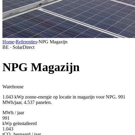
Home
›
Referenties
›
NPG Magazijn
BE · SolarDirect
NPG Magazijn
Warehouse
1.043 kWp zonne-energie op locatie in magazijn voor NPG. 991
MWh/jaar, 4.537 panelen.
MWh / jaar
991
kWp geïnstalleerd
1.043
tCO₂ bespaard / jaar