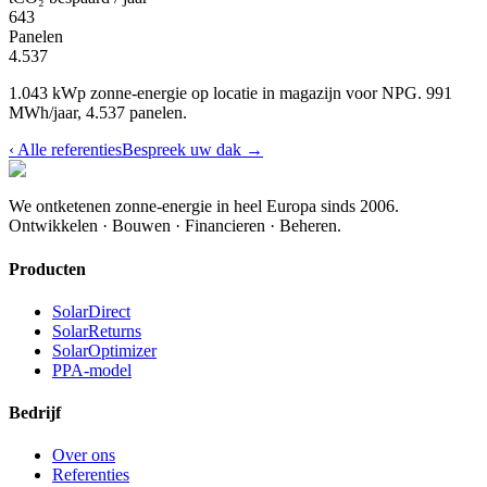
643
Panelen
4.537
1.043 kWp zonne-energie op locatie in magazijn voor NPG. 991
MWh/jaar, 4.537 panelen.
‹
Alle referenties
Bespreek uw dak
→
We ontketenen zonne-energie in heel Europa sinds 2006.
Ontwikkelen · Bouwen · Financieren · Beheren.
Producten
SolarDirect
SolarReturns
SolarOptimizer
PPA-model
Bedrijf
Over ons
Referenties