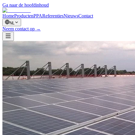
Ga naar de hoofdinhoud
Home
Producten
PPA
Referenties
Nieuws
Contact
NL
Neem contact op
→