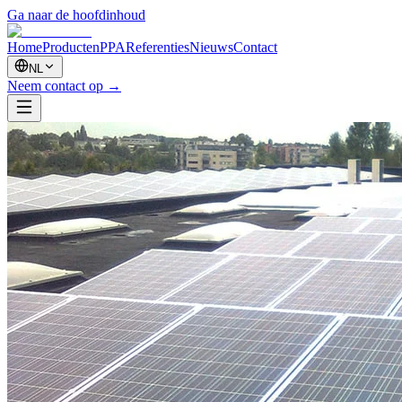
Ga naar de hoofdinhoud
Home
Producten
PPA
Referenties
Nieuws
Contact
NL
Neem contact op
→