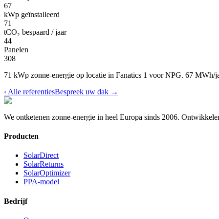
67
kWp geïnstalleerd
71
tCO₂ bespaard / jaar
44
Panelen
308
71 kWp zonne-energie op locatie in Fanatics 1 voor NPG. 67 MWh/ja
‹
Alle referenties
Bespreek uw dak
→
We ontketenen zonne-energie in heel Europa sinds 2006.
Ontwikkelen
Producten
SolarDirect
SolarReturns
SolarOptimizer
PPA-model
Bedrijf