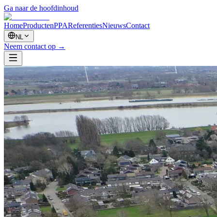
Ga naar de hoofdinhoud
Home
Producten
PPA
Referenties
Nieuws
Contact
NL
Neem contact op
→