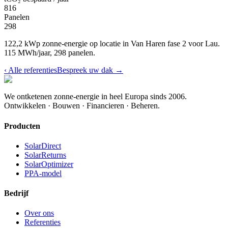
816
Panelen
298
122,2 kWp zonne-energie op locatie in Van Haren fase 2 voor Lau.
115 MWh/jaar, 298 panelen.
‹
Alle referenties
Bespreek uw dak
→
We ontketenen zonne-energie in heel Europa sinds 2006.
Ontwikkelen · Bouwen · Financieren · Beheren.
Producten
SolarDirect
SolarReturns
SolarOptimizer
PPA-model
Bedrijf
Over ons
Referenties