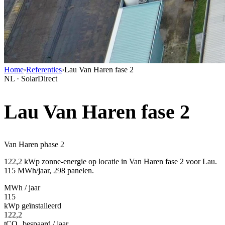
Home
›
Referenties
›
Lau Van Haren fase 2
NL · SolarDirect
Lau Van Haren fase 2
Van Haren phase 2
122,2 kWp zonne-energie op locatie in Van Haren fase 2 voor Lau.
115 MWh/jaar, 298 panelen.
MWh / jaar
115
kWp geïnstalleerd
122,2
tCO₂ bespaard / jaar