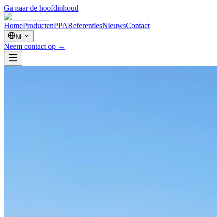
Ga naar de hoofdinhoud
Home
Producten
PPA
Referenties
Nieuws
Contact
NL
Neem contact op
→