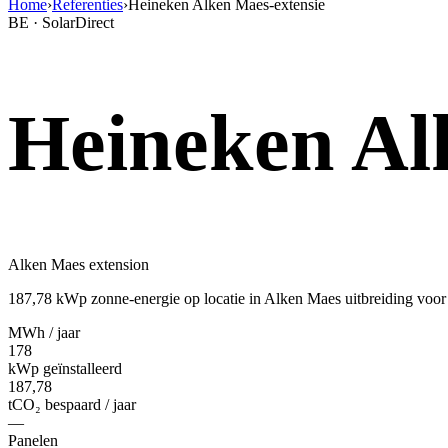
Home
›
Referenties
›
Heineken Alken Maes-extensie
BE · SolarDirect
Heineken Al
Alken Maes extension
187,78 kWp zonne-energie op locatie in Alken Maes uitbreiding voo
MWh / jaar
178
kWp geïnstalleerd
187,78
tCO₂ bespaard / jaar
—
Panelen