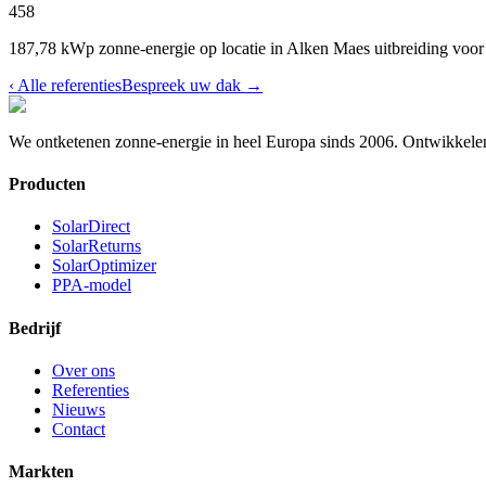
458
187,78 kWp zonne-energie op locatie in Alken Maes uitbreiding voo
‹
Alle referenties
Bespreek uw dak
→
We ontketenen zonne-energie in heel Europa sinds 2006.
Ontwikkelen
Producten
SolarDirect
SolarReturns
SolarOptimizer
PPA-model
Bedrijf
Over ons
Referenties
Nieuws
Contact
Markten