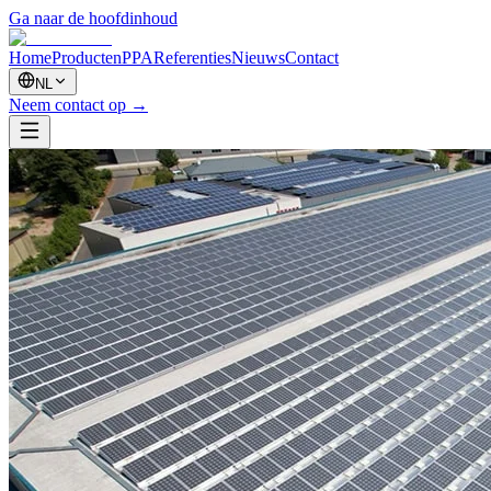
Ga naar de hoofdinhoud
Home
Producten
PPA
Referenties
Nieuws
Contact
NL
Neem contact op
→