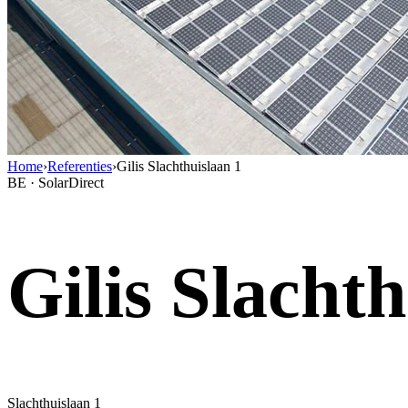
Home
›
Referenties
›
Gilis Slachthuislaan 1
BE · SolarDirect
Gilis Slachth
Slachthuislaan 1