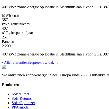
407 kWp zonne-energie op locatie in Slachthuislaan 1 voor Gilis. 38
MWh / jaar
387
kWp geïnstalleerd
407
tCO₂ bespaard / jaar
251
Panelen
2.200
407 kWp zonne-energie op locatie in Slachthuislaan 1 voor Gilis. 38
‹
Alle referenties
Bespreek uw dak
→
We ontketenen zonne-energie in heel Europa sinds 2006.
Ontwikkelen
Producten
SolarDirect
SolarReturns
SolarOptimizer
PPA-model