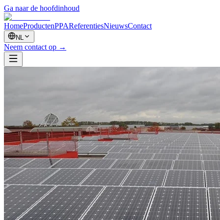
Ga naar de hoofdinhoud
Home
Producten
PPA
Referenties
Nieuws
Contact
NL
Neem contact op
→