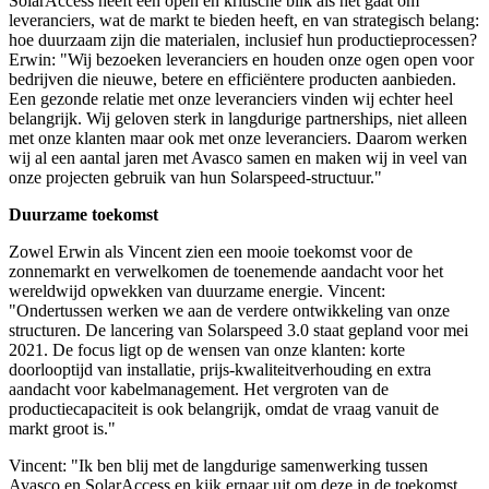
SolarAccess heeft een open en kritische blik als het gaat om
leveranciers, wat de markt te bieden heeft, en van strategisch belang:
hoe duurzaam zijn die materialen, inclusief hun productieprocessen?
Erwin: "Wij bezoeken leveranciers en houden onze ogen open voor
bedrijven die nieuwe, betere en efficiëntere producten aanbieden.
Een gezonde relatie met onze leveranciers vinden wij echter heel
belangrijk. Wij geloven sterk in langdurige partnerships, niet alleen
met onze klanten maar ook met onze leveranciers. Daarom werken
wij al een aantal jaren met Avasco samen en maken wij in veel van
onze projecten gebruik van hun Solarspeed-structuur."
Duurzame toekomst
Zowel Erwin als Vincent zien een mooie toekomst voor de
zonnemarkt en verwelkomen de toenemende aandacht voor het
wereldwijd opwekken van duurzame energie. Vincent:
"Ondertussen werken we aan de verdere ontwikkeling van onze
structuren. De lancering van Solarspeed 3.0 staat gepland voor mei
2021. De focus ligt op de wensen van onze klanten: korte
doorlooptijd van installatie, prijs-kwaliteitverhouding en extra
aandacht voor kabelmanagement. Het vergroten van de
productiecapaciteit is ook belangrijk, omdat de vraag vanuit de
markt groot is."
Vincent: "Ik ben blij met de langdurige samenwerking tussen
Avasco en SolarAccess en kijk ernaar uit om deze in de toekomst