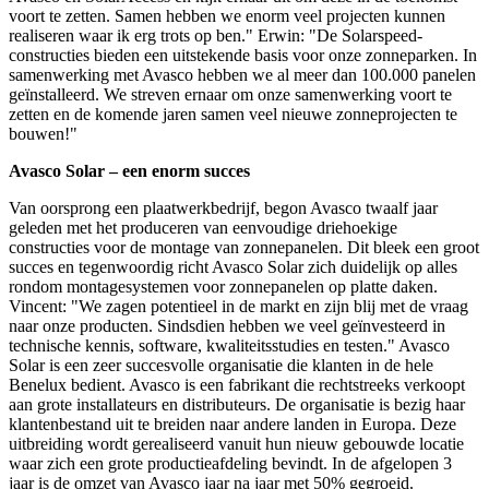
voort te zetten. Samen hebben we enorm veel projecten kunnen
realiseren waar ik erg trots op ben." Erwin: "De Solarspeed-
constructies bieden een uitstekende basis voor onze zonneparken. In
samenwerking met Avasco hebben we al meer dan 100.000 panelen
geïnstalleerd. We streven ernaar om onze samenwerking voort te
zetten en de komende jaren samen veel nieuwe zonneprojecten te
bouwen!"
Avasco Solar – een enorm succes
Van oorsprong een plaatwerkbedrijf, begon Avasco twaalf jaar
geleden met het produceren van eenvoudige driehoekige
constructies voor de montage van zonnepanelen. Dit bleek een groot
succes en tegenwoordig richt Avasco Solar zich duidelijk op alles
rondom montagesystemen voor zonnepanelen op platte daken.
Vincent: "We zagen potentieel in de markt en zijn blij met de vraag
naar onze producten. Sindsdien hebben we veel geïnvesteerd in
technische kennis, software, kwaliteitsstudies en testen." Avasco
Solar is een zeer succesvolle organisatie die klanten in de hele
Benelux bedient. Avasco is een fabrikant die rechtstreeks verkoopt
aan grote installateurs en distributeurs. De organisatie is bezig haar
klantenbestand uit te breiden naar andere landen in Europa. Deze
uitbreiding wordt gerealiseerd vanuit hun nieuw gebouwde locatie
waar zich een grote productieafdeling bevindt. In de afgelopen 3
jaar is de omzet van Avasco jaar na jaar met 50% gegroeid.