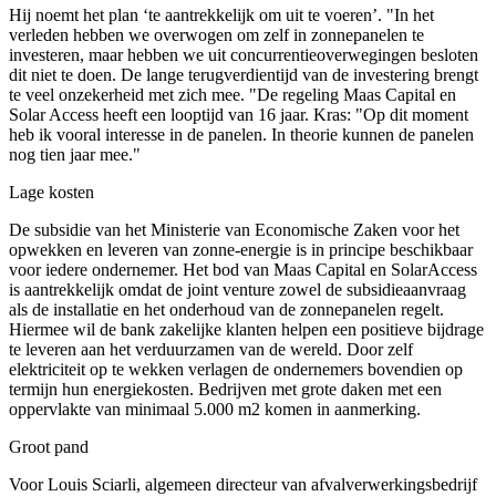
Hij noemt het plan ‘te aantrekkelijk om uit te voeren’. "In het
verleden hebben we overwogen om zelf in zonnepanelen te
investeren, maar hebben we uit concurrentieoverwegingen besloten
dit niet te doen. De lange terugverdientijd van de investering brengt
te veel onzekerheid met zich mee. "De regeling Maas Capital en
Solar Access heeft een looptijd van 16 jaar. Kras: "Op dit moment
heb ik vooral interesse in de panelen. In theorie kunnen de panelen
nog tien jaar mee."
Lage kosten
De subsidie ​​van het Ministerie van Economische Zaken voor het
opwekken en leveren van zonne-energie is in principe beschikbaar
voor iedere ondernemer. Het bod van Maas Capital en SolarAccess
is aantrekkelijk omdat de joint venture zowel de subsidieaanvraag
als de installatie en het onderhoud van de zonnepanelen regelt.
Hiermee wil de bank zakelijke klanten helpen een positieve bijdrage
te leveren aan het verduurzamen van de wereld. Door zelf
elektriciteit op te wekken verlagen de ondernemers bovendien op
termijn hun energiekosten. Bedrijven met grote daken met een
oppervlakte van minimaal 5.000 m2 komen in aanmerking.
Groot pand
Voor Louis Sciarli, algemeen directeur van afvalverwerkingsbedrijf