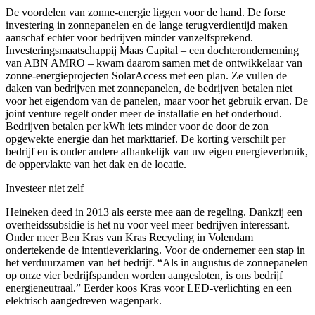
De voordelen van zonne-energie liggen voor de hand. De forse
investering in zonnepanelen en de lange terugverdientijd maken
aanschaf echter voor bedrijven minder vanzelfsprekend.
Investeringsmaatschappij Maas Capital – een dochteronderneming
van ABN AMRO – kwam daarom samen met de ontwikkelaar van
zonne-energieprojecten SolarAccess met een plan. Ze vullen de
daken van bedrijven met zonnepanelen, de bedrijven betalen niet
voor het eigendom van de panelen, maar voor het gebruik ervan. De
joint venture regelt onder meer de installatie en het onderhoud.
Bedrijven betalen per kWh iets minder voor de door de zon
opgewekte energie dan het markttarief. De korting verschilt per
bedrijf en is onder andere afhankelijk van uw eigen energieverbruik,
de oppervlakte van het dak en de locatie.
Investeer niet zelf
Heineken deed in 2013 als eerste mee aan de regeling. Dankzij een
overheidssubsidie ​​is het nu voor veel meer bedrijven interessant.
Onder meer Ben Kras van Kras Recycling in Volendam
ondertekende de intentieverklaring. Voor de ondernemer een stap in
het verduurzamen van het bedrijf. “Als in augustus de zonnepanelen
op onze vier bedrijfspanden worden aangesloten, is ons bedrijf
energieneutraal.” Eerder koos Kras voor LED-verlichting en een
elektrisch aangedreven wagenpark.