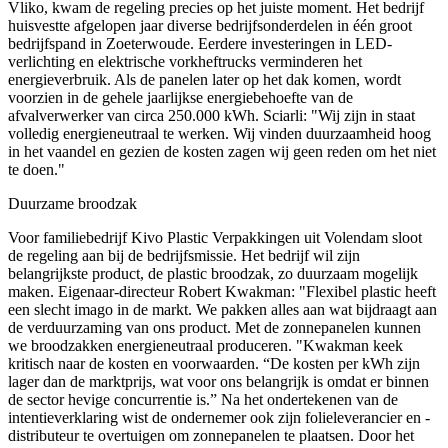
Vliko, kwam de regeling precies op het juiste moment. Het bedrijf
huisvestte afgelopen jaar diverse bedrijfsonderdelen in één groot
bedrijfspand in Zoeterwoude. Eerdere investeringen in LED-
verlichting en elektrische vorkheftrucks verminderen het
energieverbruik. Als de panelen later op het dak komen, wordt
voorzien in de gehele jaarlijkse energiebehoefte van de
afvalverwerker van circa 250.000 kWh. Sciarli: "Wij zijn in staat
volledig energieneutraal te werken. Wij vinden duurzaamheid hoog
in het vaandel en gezien de kosten zagen wij geen reden om het niet
te doen."
Duurzame broodzak
Voor familiebedrijf Kivo Plastic Verpakkingen uit Volendam sloot
de regeling aan bij de bedrijfsmissie. Het bedrijf wil zijn
belangrijkste product, de plastic broodzak, zo duurzaam mogelijk
maken. Eigenaar-directeur Robert Kwakman: "Flexibel plastic heeft
een slecht imago in de markt. We pakken alles aan wat bijdraagt ​​aan
de verduurzaming van ons product. Met de zonnepanelen kunnen
we broodzakken energieneutraal produceren. "Kwakman keek
kritisch naar de kosten en voorwaarden. “De kosten per kWh zijn
lager dan de marktprijs, wat voor ons belangrijk is omdat er binnen
de sector hevige concurrentie is.” Na het ondertekenen van de
intentieverklaring wist de ondernemer ook zijn folieleverancier en -
distributeur te overtuigen om zonnepanelen te plaatsen. Door het