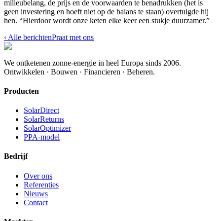
milieubelang, de prijs en de voorwaarden te benadrukken (het is
geen investering en hoeft niet op de balans te staan) overtuigde hij
hen. “Hierdoor wordt onze keten elke keer een stukje duurzamer.”
‹
Alle berichten
Praat met ons
We ontketenen zonne-energie in heel Europa sinds 2006.
Ontwikkelen · Bouwen · Financieren · Beheren.
Producten
SolarDirect
SolarReturns
SolarOptimizer
PPA-model
Bedrijf
Over ons
Referenties
Nieuws
Contact