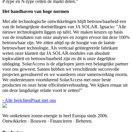
P-type en N-type cellen de markt delen."
Het handhaven van hoge normen
Met alle technologische ontwikkelingen blijft betrouwbaarheid een
van de belangrijkste doelstellingen van JA SOLAR. Ignacio: "Alle
nieuwe technologieën liggen op tafel. We maken keuzes op basis
van de resultaten van onze analyses en zorgen ervoor dat deze 100%
betrouwbaar zijn. We zitten altijd op de hoogte van de laatste
betrouwbare technologie. Als verticaal geïntegreerde fabrikant
weten onze klanten dat JA SOLAR-modules van absolute
topkwaliteit en betrouwbaarheid zijn en dit is onze dagelijkse
uitdaging. SolarAccess is de afgelopen jaren een belangrijke partner
voor ons geweest. Samen hebben we verschillende succesvolle
projecten gerealiseerd en we waarderen onze samenwerking enorm.
We ondersteunen voortdurend SolarAccess met onze beste
producten en onze beste efficiëntieverhouding. We kijken ernaar uit
om deze langdurige relatie voort te zetten!”
‹
Alle berichten
Praat met ons
We ontketenen zonne-energie in heel Europa sinds 2006.
Ontwikkelen · Bouwen · Financieren · Beheren.