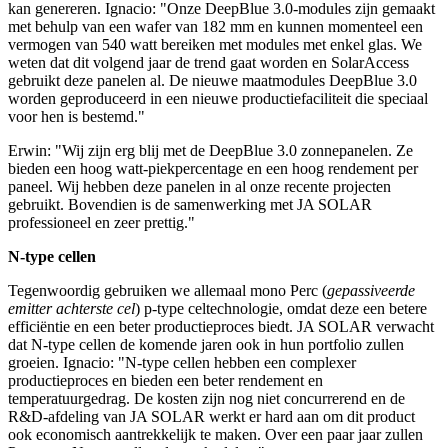
kan genereren. Ignacio: "Onze DeepBlue 3.0-modules zijn gemaakt
met behulp van een wafer van 182 mm en kunnen momenteel een
vermogen van 540 watt bereiken met modules met enkel glas. We
weten dat dit volgend jaar de trend gaat worden en SolarAccess
gebruikt deze panelen al. De nieuwe maatmodules DeepBlue 3.0
worden geproduceerd in een nieuwe productiefaciliteit die speciaal
voor hen is bestemd."
Erwin: "Wij zijn erg blij met de DeepBlue 3.0 zonnepanelen. Ze
bieden een hoog watt-piekpercentage en een hoog rendement per
paneel. Wij hebben deze panelen in al onze recente projecten
gebruikt. Bovendien is de samenwerking met JA SOLAR
professioneel en zeer prettig."
N-type cellen
Tegenwoordig gebruiken we allemaal mono Perc (
gepassiveerde
emitter achterste cel
) p-type celtechnologie, omdat deze een betere
efficiëntie en een beter productieproces biedt. JA SOLAR verwacht
dat N-type cellen de komende jaren ook in hun portfolio zullen
groeien. Ignacio: "N-type cellen hebben een complexer
productieproces en bieden een beter rendement en
temperatuurgedrag. De kosten zijn nog niet concurrerend en de
R&D-afdeling van JA SOLAR werkt er hard aan om dit product
ook economisch aantrekkelijk te maken. Over een paar jaar zullen