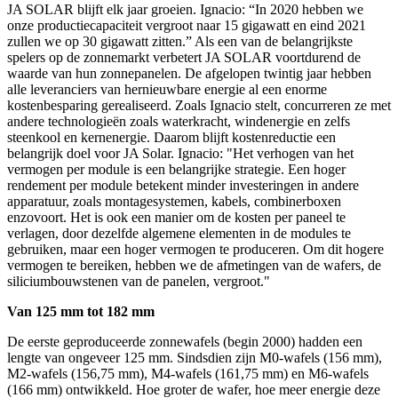
JA SOLAR blijft elk jaar groeien. Ignacio: “In 2020 hebben we
onze productiecapaciteit vergroot naar 15 gigawatt en eind 2021
zullen we op 30 gigawatt zitten.” Als een van de belangrijkste
spelers op de zonnemarkt verbetert JA SOLAR voortdurend de
waarde van hun zonnepanelen. De afgelopen twintig jaar hebben
alle leveranciers van hernieuwbare energie al een enorme
kostenbesparing gerealiseerd. Zoals Ignacio stelt, concurreren ze met
andere technologieën zoals waterkracht, windenergie en zelfs
steenkool en kernenergie. Daarom blijft kostenreductie een
belangrijk doel voor JA Solar. Ignacio: "Het verhogen van het
vermogen per module is een belangrijke strategie. Een hoger
rendement per module betekent minder investeringen in andere
apparatuur, zoals montagesystemen, kabels, combinerboxen
enzovoort. Het is ook een manier om de kosten per paneel te
verlagen, door dezelfde algemene elementen in de modules te
gebruiken, maar een hoger vermogen te produceren. Om dit hogere
vermogen te bereiken, hebben we de afmetingen van de wafers, de
siliciumbouwstenen van de panelen, vergroot."
Van 125 mm tot 182 mm
De eerste geproduceerde zonnewafels (begin 2000) hadden een
lengte van ongeveer 125 mm. Sindsdien zijn M0-wafels (156 mm),
M2-wafels (156,75 mm), M4-wafels (161,75 mm) en M6-wafels
(166 mm) ontwikkeld. Hoe groter de wafer, hoe meer energie deze