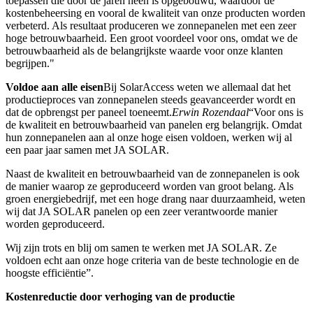
toepassen die door de jaren heen is opgebouwd, waardoor de
kostenbeheersing en vooral de kwaliteit van onze producten worden
verbeterd. Als resultaat produceren we zonnepanelen met een zeer
hoge betrouwbaarheid. Een groot voordeel voor ons, omdat we de
betrouwbaarheid als de belangrijkste waarde voor onze klanten
begrijpen."
Voldoe aan alle eisen
Bij SolarAccess weten we allemaal dat het
productieproces van zonnepanelen steeds geavanceerder wordt en
dat de opbrengst per paneel toeneemt.
Erwin Rozendaal
“Voor ons is
de kwaliteit en betrouwbaarheid van panelen erg belangrijk. Omdat
hun zonnepanelen aan al onze hoge eisen voldoen, werken wij al
een paar jaar samen met JA SOLAR.
Naast de kwaliteit en betrouwbaarheid van de zonnepanelen is ook
de manier waarop ze geproduceerd worden van groot belang. Als
groen energiebedrijf, met een hoge drang naar duurzaamheid, weten
wij dat JA SOLAR panelen op een zeer verantwoorde manier
worden geproduceerd.
Wij zijn trots en blij om samen te werken met JA SOLAR. Ze
voldoen echt aan onze hoge criteria van de beste technologie en de
hoogste efficiëntie”.
Kostenreductie door verhoging van de productie