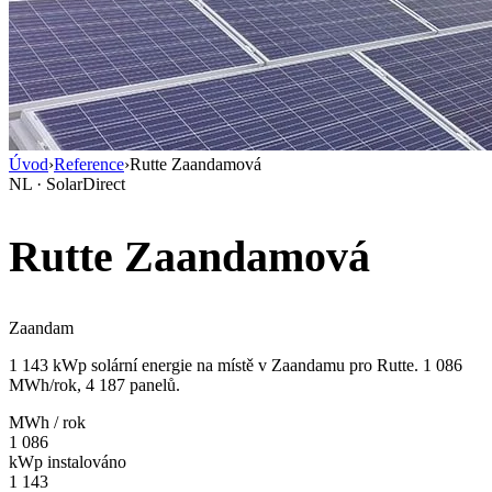
Úvod
›
Reference
›
Rutte Zaandamová
NL · SolarDirect
Rutte Zaandamová
Zaandam
1 143 kWp solární energie na místě v Zaandamu pro Rutte. 1 086
MWh/rok, 4 187 panelů.
MWh / rok
1 086
kWp instalováno
1 143