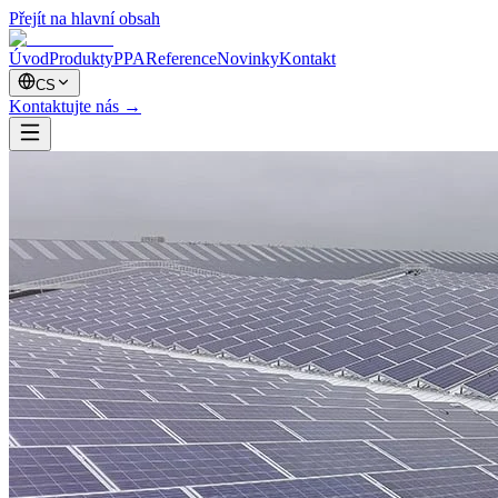
Přejít na hlavní obsah
Úvod
Produkty
PPA
Reference
Novinky
Kontakt
CS
Kontaktujte nás
→