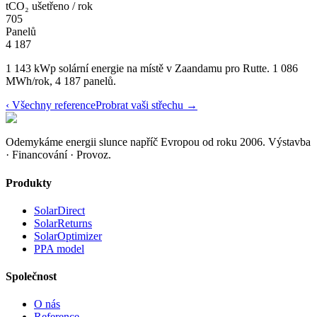
tCO₂ ušetřeno / rok
705
Panelů
4 187
1 143 kWp solární energie na místě v Zaandamu pro Rutte. 1 086
MWh/rok, 4 187 panelů.
‹
Všechny reference
Probrat vaši střechu
→
Odemykáme energii slunce napříč Evropou od roku 2006.
Výstavba
· Financování · Provoz.
Produkty
SolarDirect
SolarReturns
SolarOptimizer
PPA model
Společnost
O nás
Reference