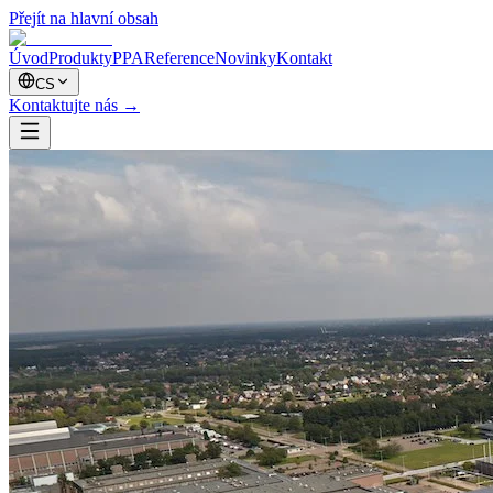
Přejít na hlavní obsah
Úvod
Produkty
PPA
Reference
Novinky
Kontakt
CS
Kontaktujte nás
→