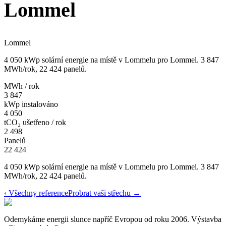
Lommel
Lommel
4 050 kWp solární energie na místě v Lommelu pro Lommel. 3 847
MWh/rok, 22 424 panelů.
MWh / rok
3 847
kWp instalováno
4 050
tCO₂ ušetřeno / rok
2 498
Panelů
22 424
4 050 kWp solární energie na místě v Lommelu pro Lommel. 3 847
MWh/rok, 22 424 panelů.
‹
Všechny reference
Probrat vaši střechu
→
Odemykáme energii slunce napříč Evropou od roku 2006.
Výstavba