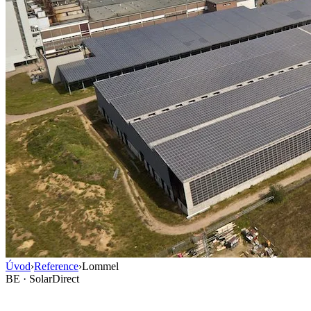
Úvod
›
Reference
›
Lommel
BE · SolarDirect