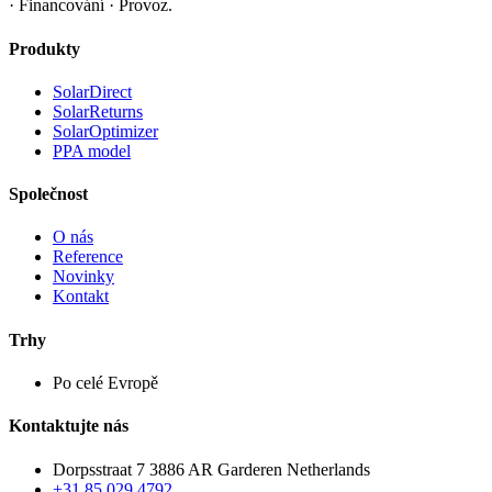
· Financování · Provoz.
Produkty
SolarDirect
SolarReturns
SolarOptimizer
PPA model
Společnost
O nás
Reference
Novinky
Kontakt
Trhy
Po celé Evropě
Kontaktujte nás
Dorpsstraat 7 3886 AR Garderen Netherlands
+31 85 029 4792