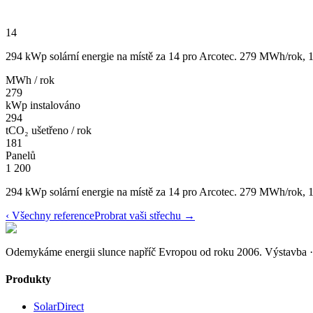
14
294 kWp solární energie na místě za 14 pro Arcotec. 279 MWh/rok, 
MWh / rok
279
kWp instalováno
294
tCO₂ ušetřeno / rok
181
Panelů
1 200
294 kWp solární energie na místě za 14 pro Arcotec. 279 MWh/rok, 
‹
Všechny reference
Probrat vaši střechu
→
Odemykáme energii slunce napříč Evropou od roku 2006.
Výstavba ·
Produkty
SolarDirect