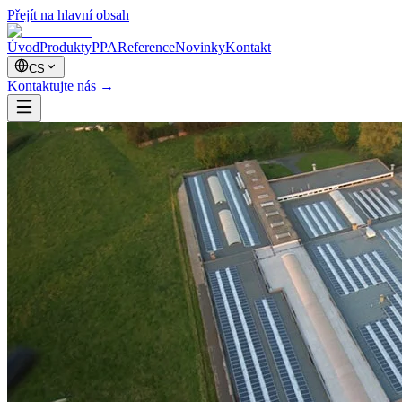
Přejít na hlavní obsah
Úvod
Produkty
PPA
Reference
Novinky
Kontakt
CS
Kontaktujte nás
→