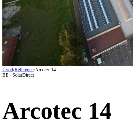
Úvod
›
Reference
›
Arcotec 14
BE · SolarDirect
Arcotec 14