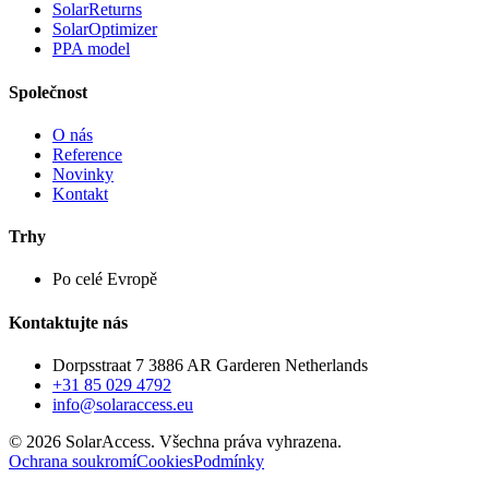
SolarReturns
SolarOptimizer
PPA model
Společnost
O nás
Reference
Novinky
Kontakt
Trhy
Po celé Evropě
Kontaktujte nás
Dorpsstraat 7 3886 AR Garderen Netherlands
+31 85 029 4792
info@solaraccess.eu
© 2026 SolarAccess. Všechna práva vyhrazena.
Ochrana soukromí
Cookies
Podmínky