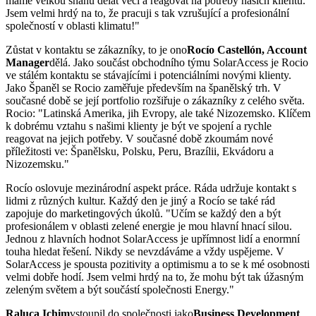
máme velkou snahu dělat věci a reagovat na potřeby našich klientů.
Jsem velmi hrdý na to, že pracuji s tak vzrušující a profesionální
společností v oblasti klimatu!"
Zůstat v kontaktu se zákazníky, to je ono
Rocío Castellón, Account
Manager
dělá. Jako součást obchodního týmu SolarAccess je Rocio
ve stálém kontaktu se stávajícími i potenciálními novými klienty.
Jako Španěl se Rocio zaměřuje především na španělský trh. V
současné době se její portfolio rozšiřuje o zákazníky z celého světa.
Rocio: "Latinská Amerika, jih Evropy, ale také Nizozemsko. Klíčem
k dobrému vztahu s našimi klienty je být ve spojení a rychle
reagovat na jejich potřeby. V současné době zkoumám nové
příležitosti ve: Španělsku, Polsku, Peru, Brazílii, Ekvádoru a
Nizozemsku."
Rocío oslovuje mezinárodní aspekt práce. Ráda udržuje kontakt s
lidmi z různých kultur. Každý den je jiný a Rocío se také rád
zapojuje do marketingových úkolů. "Učím se každý den a být
profesionálem v oblasti zelené energie je mou hlavní hnací silou.
Jednou z hlavních hodnot SolarAccess je upřímnost lidí a enormní
touha hledat řešení. Nikdy se nevzdáváme a vždy uspějeme. V
SolarAccess je spousta pozitivity a optimismu a to se k mé osobnosti
velmi dobře hodí. Jsem velmi hrdý na to, že mohu být tak úžasným
zeleným světem a být součástí společnosti Energy."
Raluca Ichim
vstoupil do společnosti jako
Business Development