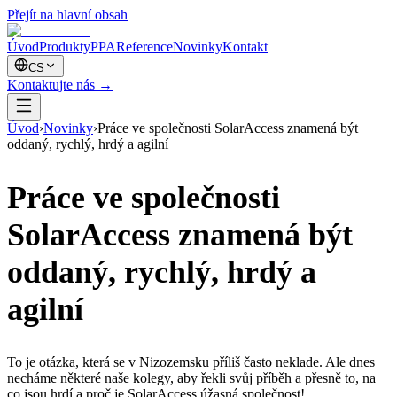
Přejít na hlavní obsah
Úvod
Produkty
PPA
Reference
Novinky
Kontakt
CS
Kontaktujte nás
→
Úvod
›
Novinky
›
Práce ve společnosti SolarAccess znamená být
oddaný, rychlý, hrdý a agilní
Práce ve společnosti
SolarAccess znamená být
oddaný, rychlý, hrdý a
agilní
To je otázka, která se v Nizozemsku příliš často neklade. Ale dnes
necháme některé naše kolegy, aby řekli svůj příběh a přesně to, na
co jsou hrdí a proč je SolarAccess úžasná společnost!…