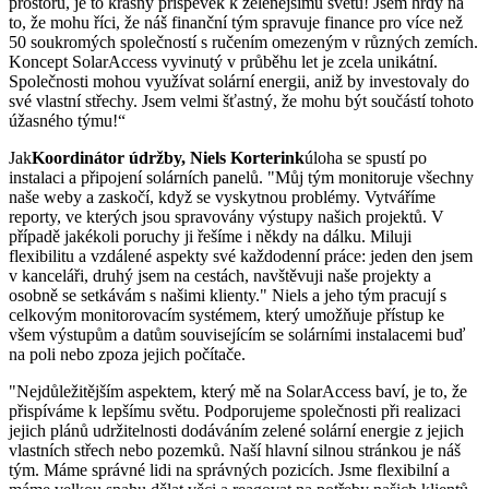
prostoru, je to krásný příspěvek k zelenějšímu světu! Jsem hrdý na
to, že mohu říci, že náš finanční tým spravuje finance pro více než
50 soukromých společností s ručením omezeným v různých zemích.
Koncept SolarAccess vyvinutý v průběhu let je zcela unikátní.
Společnosti mohou využívat solární energii, aniž by investovaly do
své vlastní střechy. Jsem velmi šťastný, že mohu být součástí tohoto
úžasného týmu!“
Jak
Koordinátor údržby, Niels Korterink
úloha se spustí po
instalaci a připojení solárních panelů. "Můj tým monitoruje všechny
naše weby a zaskočí, když se vyskytnou problémy. Vytváříme
reporty, ve kterých jsou spravovány výstupy našich projektů. V
případě jakékoli poruchy ji řešíme i někdy na dálku. Miluji
flexibilitu a vzdálené aspekty své každodenní práce: jeden den jsem
v kanceláři, druhý jsem na cestách, navštěvuji naše projekty a
osobně se setkávám s našimi klienty." Niels a jeho tým pracují s
celkovým monitorovacím systémem, který umožňuje přístup ke
všem výstupům a datům souvisejícím se solárními instalacemi buď
na poli nebo zpoza jejich počítače.
"Nejdůležitějším aspektem, který mě na SolarAccess baví, je to, že
přispíváme k lepšímu světu. Podporujeme společnosti při realizaci
jejich plánů udržitelnosti dodáváním zelené solární energie z jejich
vlastních střech nebo pozemků. Naší hlavní silnou stránkou je náš
tým. Máme správné lidi na správných pozicích. Jsme flexibilní a