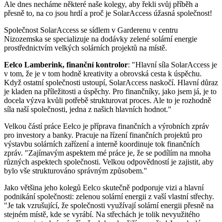
Ale dnes necháme některé naše kolegy, aby řekli svůj příběh a
přesně to, na co jsou hrdí a proč je SolarAccess úžasná společnost!
Společnost SolarAccess se sídlem v Garderenu v centru
Nizozemska se specializuje na dodávky zelené solární energie
prostřednictvím velkých solárních projektů na místě.
Eelco Lamberink, finanční kontrolor
: "Hlavní síla SolarAccess je
v tom, že je v tom hodně kreativity a obrovská cesta k úspěchu.
Když ostatní společnosti ustoupí, SolarAccess naskočí. Hlavní důraz
je kladen na příležitosti a úspěchy. Pro finančníky, jako jsem já, je to
docela výzva kvůli potřebě strukturovat proces. Ale to je rozhodně
síla naší společnosti, jedna z našich hlavních hodnot."
Velkou částí práce Eelco je příprava finančních a výrobních zpráv
pro investory a banky. Pracuje na řízení finančních projektů pro
výstavbu solárních zařízení a interně koordinuje tok finančních
zpráv. "Zajímavým aspektem mé práce je, že se podílím na mnoha
různých aspektech společnosti. Velkou odpovědností je zajistit, aby
bylo vše strukturováno správným způsobem."
Jako většina jeho kolegů Eelco skutečně podporuje vizi a hlavní
podnikání společnosti: zelenou solární energii z vaší vlastní střechy.
"Je tak vzrušující, že společnosti využívají solární energii přesně na
stejném místě, kde se vyrábí. Na střechách je tolik nevyužitého