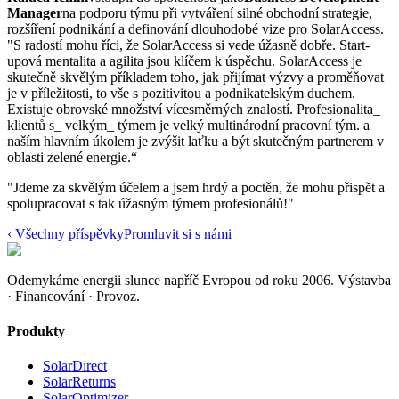
Manager
na podporu týmu při vytváření silné obchodní strategie,
rozšíření podnikání a definování dlouhodobé vize pro SolarAccess.
"S radostí mohu říci, že SolarAccess si vede úžasně dobře. Start-
upová mentalita a agilita jsou klíčem k úspěchu. SolarAccess je
skutečně skvělým příkladem toho, jak přijímat výzvy a proměňovat
je v příležitosti, to vše s pozitivitou a podnikatelským duchem.
Existuje obrovské množství vícesměrných znalostí. Profesionalita_
klientů s_ velkým_ týmem je velký multinárodní pracovní tým. a
naším hlavním úkolem je zvýšit laťku a být skutečným partnerem v
oblasti zelené energie.“
"Jdeme za skvělým účelem a jsem hrdý a poctěn, že mohu přispět a
spolupracovat s tak úžasným týmem profesionálů!"
‹
Všechny příspěvky
Promluvit si s námi
Odemykáme energii slunce napříč Evropou od roku 2006.
Výstavba
· Financování · Provoz.
Produkty
SolarDirect
SolarReturns
SolarOptimizer