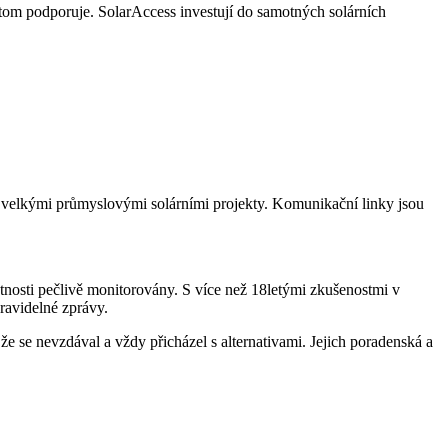
v tom podporuje. SolarAccess investují do samotných solárních
 velkými průmyslovými solárními projekty. Komunikační linky jsou
otnosti pečlivě monitorovány. S více než 18letými zkušenostmi v
pravidelné zprávy.
e se nevzdával a vždy přicházel s alternativami. Jejich poradenská a