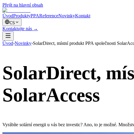
Přejít na hlavní obsah
Úvod
Produkty
PPA
Reference
Novinky
Kontakt
CS
Kontaktujte nás
→
Úvod
›
Novinky
›
SolarDirect, místní produkt PPA společnosti SolarAc
SolarDirect, mí
SolarAccess
Vyrábíte solární energii u vás bez investic? Ano, to je možné. Množst