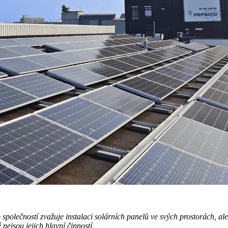
společností zvažuje instalaci solárních panelů ve svých prostorách, ale
 nejsou jejich hlavní činností.