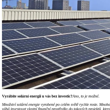
Vyrábíte solární energii u vás bez investic?
Ano, to je možné.
Množství solární energie vyrobené po celém světě rychle roste. Mnoho 
váhá investovat vlastní finanční prostředky do takových projektů, které