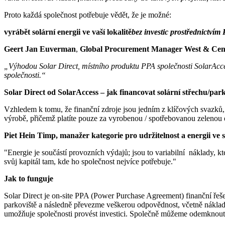
Proto každá společnost potřebuje vědět, že je možné:
vyrábět solární energii ve vaší lokalitě
bez investic prostřednictví
Geert Jan Euverman
,
Global Procurement Manager West & Centr
„Výhodou Solar Direct, místního produktu PPA společnosti SolarAccess,
společnosti.“
Solar Direct od SolarAccess – jak financovat solární střechu/par
Vzhledem k tomu, že finanční zdroje jsou jedním z klíčových svazků,
výrobě, přičemž platíte pouze za vyrobenou / spotřebovanou zelenou en
Piet Hein Timp, manažer kategorie pro udržitelnost a energii ve 
"Energie je součástí provozních výdajů; jsou to variabilní náklady, k
svůj kapitál tam, kde ho společnost nejvíce potřebuje."
Jak to funguje
Solar Direct je on-site PPA (Power Purchase Agreement) finanční řeš
parkoviště a následně převezme veškerou odpovědnost, včetně nákladů
umožňuje společnosti provést investici. Společně můžeme odemknout p