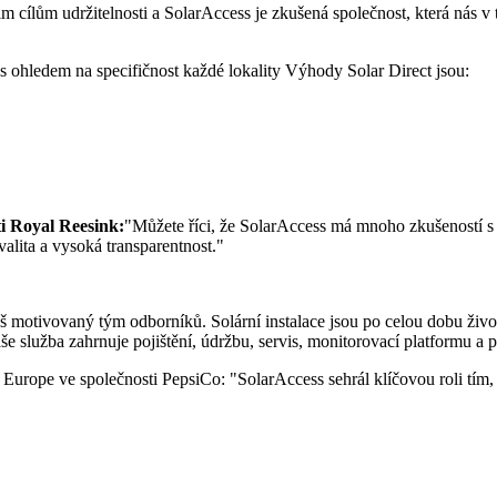
šim cílům udržitelnosti a SolarAccess je zkušená společnost, která nás 
 s ohledem na specifičnost každé lokality Výhody Solar Direct jsou:
ti Royal Reesink:
"Můžete říci, že SolarAccess má mnoho zkušeností s
alita a vysoká transparentnost."
náš motivovaný tým odborníků. Solární instalace jsou po celou dobu živ
Naše služba zahrnuje pojištění, údržbu, servis, monitorovací platformu a 
rope ve společnosti PepsiCo: "SolarAccess sehrál klíčovou roli tím, ž