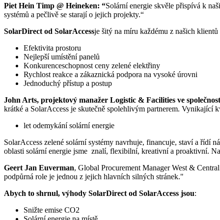
Piet Hein Timp @ Heineken: “
Solární energie skvěle přispívá k na
systémů a pečlivě se starají o jejich projekty.“
SolarDirect od SolarAccess
je šitý na míru každému z našich klientů
Efektivita prostoru
Nejlepší umístění panelů
Konkurenceschopnost ceny zelené elektřiny
Rychlost reakce a zákaznická podpora na vysoké úrovni
Jednoduchý přístup a postup
John Arts, projektový manažer Logistic & Facilities ve společnos
krátké a SolarAccess je skutečně spolehlivým partnerem. Vynikající kv
let odemykání solární energie
SolarAccess zelené solární systémy navrhuje, financuje, staví a řídí 
oblasti solární energie jsme znalí, flexibilní, kreativní a proaktivní. 
Geert Jan Euverman
, Global Procurement Manager West & Central Eu
podpůrná role je jednou z jejich hlavních silných stránek."
Abych to shrnul, výhody SolarDirect od SolarAccess jsou
:
Snižte emise CO2
Solární energie na místě