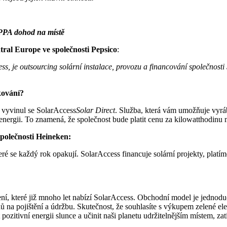
m PPA dohod na místě
al Europe ve společnosti Pepsico
:
 je outsourcing solární instalace, provozu a financování společnosti S
kování?
 vyvinul se SolarAccess
Solar Direct
. Služba, která vám umožňuje vyrábě
ergii. To znamená, že společnost bude platit cenu za kilowatthodinu mí
společnosti Heineken:
teré se každý rok opakují. SolarAccess financuje solární projekty, plat
ení, které již mnoho let nabízí SolarAccess. Obchodní model je jednod
 na pojištění a údržbu. Skutečnost, že souhlasíte s výkupem zelené e
ozitivní energii slunce a učinit naši planetu udržitelnějším místem, 