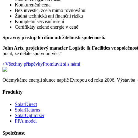
Konkurenční cena
Bez investic, zcela mimo rovnováhu
Žádná technická ani finanční rizika
Kompletní servisní řešení
Certifikáty zelené energie v ceně
Správný přístup k cílům udržitelnosti společnosti.
John Arts, projektový manažer Logistic & Facilities ve společnos
pocit, že děláte správnou věc."
‹
Všechny příspěvky
Promluvit si s námi
Odemykáme energii slunce napříč Evropou od roku 2006.
Výstavba ·
Produkty
SolarDirect
SolarReturns
SolarOptimizer
PPA model
Společnost