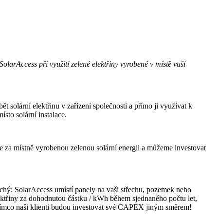
olarAccess při využití zelené elektřiny vyrobené v místě vaší
t solární elektřinu v zařízení společnosti a přímo ji využívat k
sto solární instalace.
íme za místně vyrobenou zelenou solární energii a můžeme investovat
uchý: SolarAccess umístí panely na vaši střechu, pozemek nebo
lektřiny za dohodnutou částku / kWh během sjednaného počtu let,
zatímco naši klienti budou investovat své CAPEX jiným směrem!