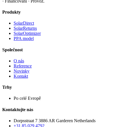
· Financování · Provoz.
Produkty
SolarDirect
SolarReturns
SolarOptimizer
PPA model
Společnost
O nás
Reference
Novinky
Kontakt
Trhy
Po celé Evropě
Kontaktujte nás
Dorpsstraat 7 3886 AR Garderen Netherlands
+31 85 029 4792