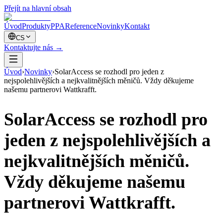
Přejít na hlavní obsah
Úvod
Produkty
PPA
Reference
Novinky
Kontakt
CS
Kontaktujte nás
→
Úvod
›
Novinky
›
SolarAccess se rozhodl pro jeden z
nejspolehlivějších a nejkvalitnějších měničů. Vždy děkujeme
našemu partnerovi Wattkrafft.
SolarAccess se rozhodl pro
jeden z nejspolehlivějších a
nejkvalitnějších měničů.
Vždy děkujeme našemu
partnerovi Wattkrafft.