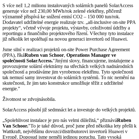
S více než 1,2 milionu instalovaných solárních panelů SolarAccess
generuje více než 230,00 MWh/rok zelené elektřiny, přičemž
významně přispívá ke snížení emisí CO2 – 150 000 tun/rok.
Dodavatel udržitelné energie realizuje tzv. „all-inclusive on-site PPA
projekty“, včetně vývoje projektu, výstavby, celoživotní údržby a
reportingu a finančního projektového řízení. Všechny tyto instalace
již několik let spoléhají na novou generaci invertorů od Huawei.
Jsme silní v realizaci projektů on-site Power Purchase Agreement
(PPA), říká
Ruben van Schoor
,
Operations Manager ve
společnosti SolarAccess.
"Jinými slovy, financujeme, instalujeme a
provozujeme solární elektrárny na střechách velkých nadnárodních
společností a prodáváme jim vyrobenou elektřinu. Tyto společnosti
tak nemusí samy investovat do solárních systémů. To nic nemění na
skutečnosti, že jim tato konstrukce umožňuje těžit z udržitelné
energie."
Životnost se zdvojnásobila.
SolarAccess působí již sedmnáct let a investuje do velkých projektů.
„Spolehlivost instalace je pro nás velmi důležitá,“ přiznává
Ruben
Van Schoor.
"To je také důvod, proč jsme před několika lety přešli k
Wattkraft, největšímu dovozci/distributorovi invertorů Huawei v
Evropě. Doposud jsme neměli jedinou poruchu. Tato vysoká